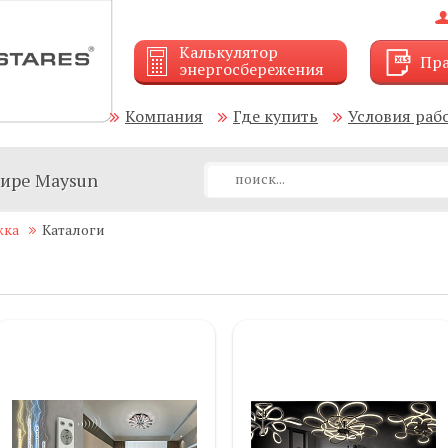
Калькулятор
Пра
энергосбережения
Компания
Где купить
Условия раб
мире Maysun
жка
Каталоги