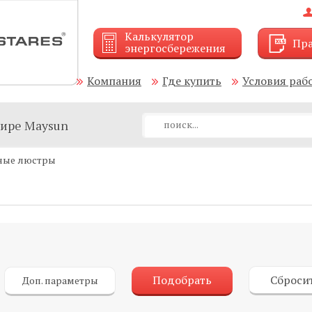
Калькулятор
Пра
энергосбережения
Компания
Где купить
Условия раб
мире Maysun
дные люстры
Подобрать
Сброси
Доп. параметры