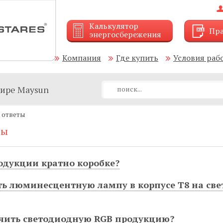
Калькулятор
Пра
энергосбережения
Компания
Где купить
Условия раб
мире Maysun
 ответы
сы
одукции кратно коробке?
ь люминесцентную лампу в корпусе Т8 на св
чить светодиодную RGB продукцию?